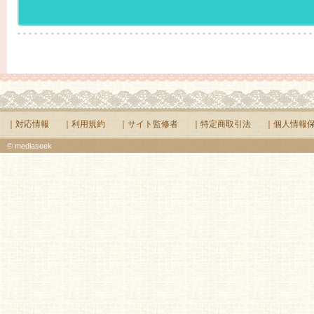
｜対応情報
｜利用規約
｜サイト監修者
｜特定商取引法
｜個人情報
© mediaseek